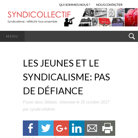
QUI SOMMES-NOUS ?
NOUS CONTACTER
MENU
LES JEUNES ET LE
SYNDICALISME: PAS
DE DÉFIANCE
Posté dans
Débats
,
interview
le
26 octobre 2017
par
syndicoAdmin
.