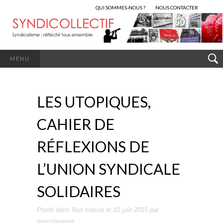
QUI SOMMES-NOUS ?
NOUS CONTACTER
MENU
LES UTOPIQUES,
CAHIER DE
RÉFLEXIONS DE
L’UNION SYNDICALE
SOLIDAIRES
Posté dans
Non classé
le
10 juin 2015
par
mezzimamet
.