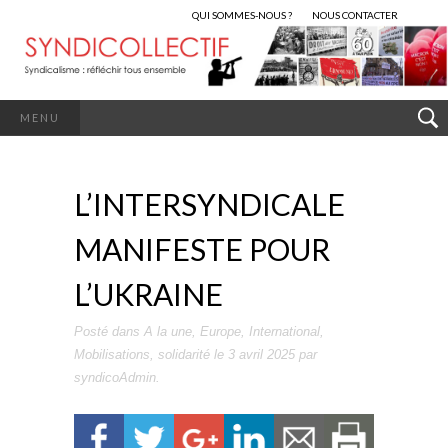
QUI SOMMES-NOUS ?
NOUS CONTACTER
MENU
L’INTERSYNDICALE
MANIFESTE POUR
L’UKRAINE
Posté dans
A la une
,
Europe
,
International
,
Mobilisations
,
solidarité
le
3 avril 2025
par
syndicoAdmin
.