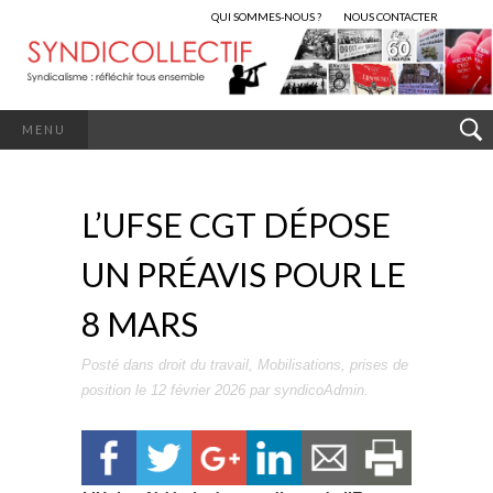
QUI SOMMES-NOUS ?
NOUS CONTACTER
MENU
L’UFSE CGT DÉPOSE
UN PRÉAVIS POUR LE
8 MARS
Posté dans
droit du travail
,
Mobilisations
,
prises de
position
le
12 février 2026
par
syndicoAdmin
.