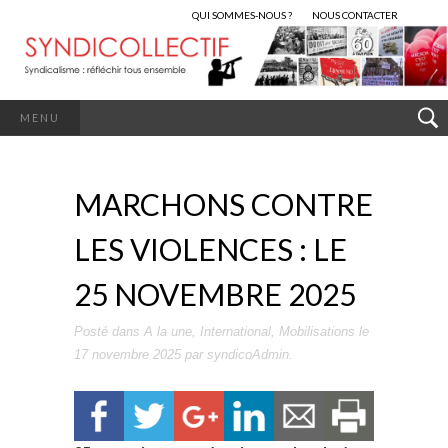
QUI SOMMES-NOUS ?
NOUS CONTACTER
MENU
MARCHONS CONTRE
LES VIOLENCES : LE
25 NOVEMBRE 2025
Posté dans
A la une
,
International
,
Mobilisations
le
17 novembre 2025
par
syndicoAdmin
.