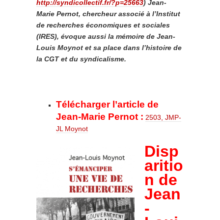
http://syndicollectif.fr/?p=25663
) Jean-
Marie Pernot, chercheur associé à l’Institut
de recherches économiques et sociales
(IRES), évoque aussi la mémoire de Jean-
Louis Moynot et sa place dans l’histoire de
la CGT et du syndicalisme.
Télécharger l’article de
Jean-Marie Pernot :
2503, JMP-
JL Moynot
Disp
aritio
n de
Jean
-