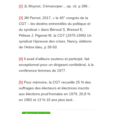
[2]
JL Moynot,
S’émanciper
.., op. cit. p 286 ;
[3]
JM Pernot, 2017, « le 40° congrès de la
CGT – les destins entremêlés du politique et
du syndical » dans Béroud S, Bressol E,
Pélisse J, Pigenet M,
la CGT (1975-1995) Un
syndicat l’épreuve des crises
, Nancy, éditions
de l’Arbre bleu, p 39-50.
[4]
Il avait d’ailleurs soutenu et participé, fait
exceptionnel pour un dirigeant confédéral, à la
conférence femmes de 1977.
[5]
Pour mémoire, la CGT recueille 25 % des
suffrages des électeurs et électrices inscrits
aux élections prud’homales en 1979, 20,8 %
en 1982 et 13 % 10 ans plus tard…