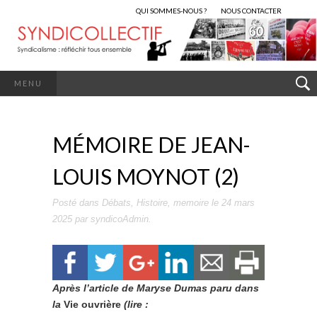
QUI SOMMES-NOUS ?
NOUS CONTACTER
MENU
MÉMOIRE DE JEAN-
LOUIS MOYNOT (2)
Posté dans
Débats
,
Histoire
,
memoire
le
24 mars
2025
par
syndicoAdmin
.
Après l’article de Maryse Dumas paru dans
la
Vie ouvrière
(lire :