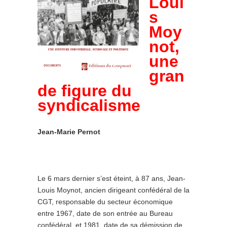
Loui
s
Moy
not,
une
gran
de figure du
syndicalisme
Jean-Marie Pernot
Le 6 mars dernier s’est éteint, à 87 ans, Jean-
Louis Moynot, ancien dirigeant confédéral de la
CGT, responsable du secteur économique
entre 1967, date de son entrée au Bureau
confédéral, et 1981, date de sa démission de