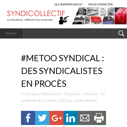
QUI SOMMES-NOUS ?
NOUS CONTACTER
MENU
#METOO SYNDICAL :
DES SYNDICALISTES
EN PROCÈS
Posté dans
Mobilisations
,
Parutions
,
solidarité
,
Vie
syndicale
le
5 octobre 2025
par
syndicoAdmin
.