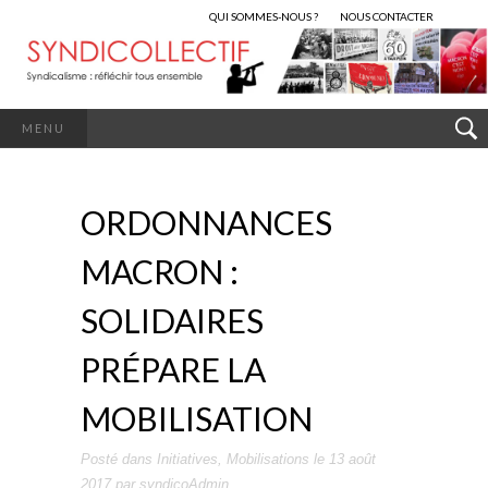
QUI SOMMES-NOUS ?
NOUS CONTACTER
MENU
ORDONNANCES
MACRON :
SOLIDAIRES
PRÉPARE LA
MOBILISATION
Posté dans
Initiatives
,
Mobilisations
le
13 août
2017
par
syndicoAdmin
.