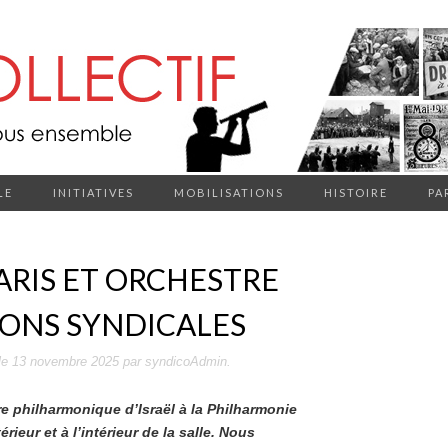
LE
INITIATIVES
MOBILISATIONS
HISTOIRE
PA
ARIS ET ORCHESTRE
TIONS SYNDICALES
le
13 novembre 2025
par
syndicoAdmin
.
e philharmonique d’Israël à la Philharmonie
rieur et à l’intérieur de la salle. Nous