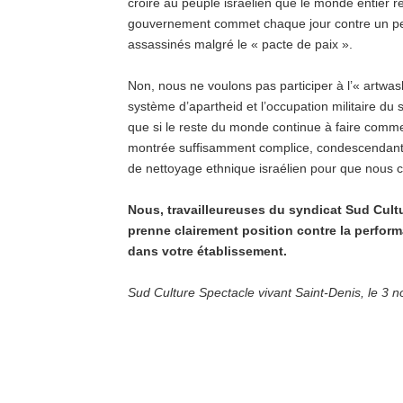
croire au peuple israélien que le monde entier r
gouvernement commet chaque jour contre un pe
assassinés malgré le « pacte de paix ».
Non, nous ne voulons pas participer à l’« artwas
système d’apartheid et l’occupation militaire du
que si le reste du monde continue à faire comme 
montrée suffisamment complice, condescendant
de nettoyage ethnique israélien pour que nous co
Nous, travailleureuses du syndicat Sud Cultu
prenne clairement position contre la perform
dans votre établissement.
Sud Culture Spectacle vivant Saint-Denis, le 3