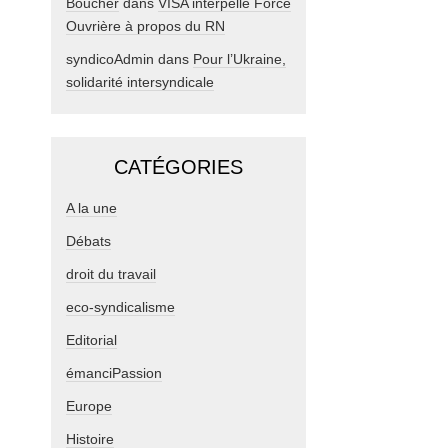
Boucher
dans
VISA interpelle Force
Ouvrière à propos du RN
syndicoAdmin
dans
Pour l’Ukraine,
solidarité intersyndicale
CATÉGORIES
A la une
Débats
droit du travail
eco-syndicalisme
Editorial
émanciPassion
Europe
Histoire