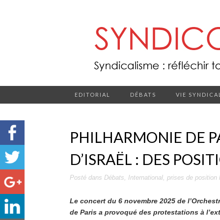
EDITORIAL
DÉBATS
VIE SYNDICA
PHILHARMONIE DE P
D’ISRAËL : DES POSI
Posté dans
Débats
,
International
,
prises de position
Le concert du 6 novembre 2025 de l’Orchestr
de Paris a provoqué des protestations à l’exté