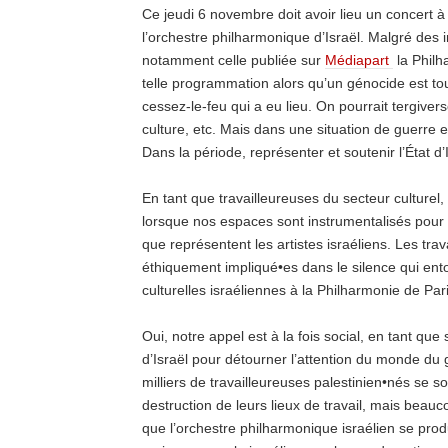
Ce jeudi 6 novembre doit avoir lieu un concert à
l’orchestre philharmonique d’Israël. Malgré des 
notamment celle publiée sur
Média
p
art
la Philh
telle programmation alors qu’un génocide est to
cessez-le-feu qui a eu lieu. On pourrait tergiver
culture, etc. Mais dans une situation de guerre et
Dans la période, représenter et soutenir l’État d’
En tant que travailleureuses du secteur culturel, 
lorsque nos espaces sont instrumentalisés pour
que représentent les artistes israéliens. Les trav
éthiquement impliqué•es dans le silence qui entou
culturelles israéliennes à la Philharmonie de Pari
Oui, notre appel est à la fois social, en tant que sy
d’Israël pour détourner l’attention du monde du
milliers de travailleureuses palestinien•nés se 
destruction de leurs lieux de travail, mais bea
que l’orchestre philharmonique israélien se prod