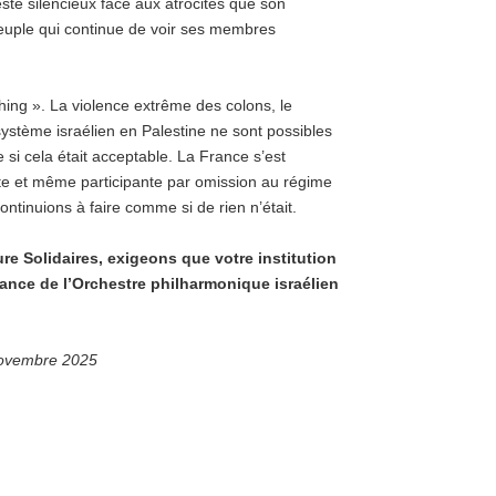
este silencieux face aux atrocités que son
uple qui continue de voir ses membres
hing ». La violence extrême des colons, le
 système israélien en Palestine ne sont possibles
si cela était acceptable. La France s’est
e et même participante par omission au régime
ntinuions à faire comme si de rien n’était.
re Solidaires, exigeons que votre institution
ance de l’Orchestre philharmonique israélien
 novembre 2025