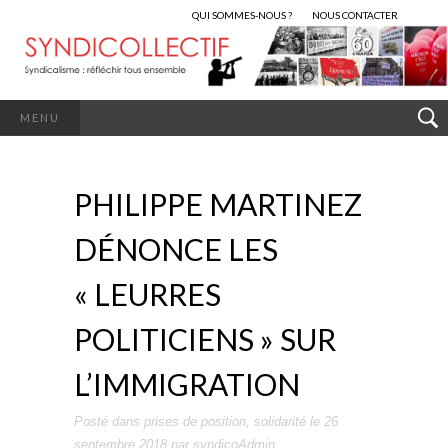
QUI SOMMES-NOUS ?
NOUS CONTACTER
MENU
PHILIPPE MARTINEZ
DÉNONCE LES
« LEURRES
POLITICIENS » SUR
L’IMMIGRATION
Posté dans
prises de position
,
solidarité
le
26
septembre 2018
par
syndicoAdmin
.