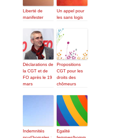
Liberté de
Un appel pour
manifester
les sans logis
Déclarations de
Propositions
la CGT et de
CGT pour les
FO après le 19
droits des
mars
chômeurs
Indemnités
Egalité
prud’homales :
femmes/homm