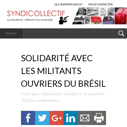
QUI SOMMES-NOUS ?
NOUS CONTACTER
MENU
SOLIDARITÉ AVEC
LES MILITANTS
OUVRIERS DU BRÉSIL
Posté dans
International
,
solidarité
le
30 novembre
2020
par
syndicoAdmin
.