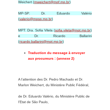
Weichert (
mweichert@mpf.mp.br
)
MP-SP: Dr. Eduardo Valério
(
valerio@mpsp.mp.br
)
MPT: Dra. Sofia Vilela (
sofia.vilela@mpt.mp.br
)
e Dr. Ricardo Ballarini
(
ricardo.ballarini@mpt.mp.br
)
Traduction du message à envoyer
aux procureurs : (annexe 2)
A l’attention des Dr. Pedro Machado et Dr.
Marlon Weichert, du Ministère Public Fédéral,
de Dr. Eduardo Valério, du Ministère Public de
l’Etat de São Paulo,