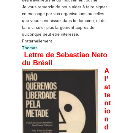
des travailleurs et du mouvement ouvrier.
Je vous remercie de nous aider à faire signer
ce message par vos organisations ou celles
que vous connaissez dans le domaine, et de
faire circuler plus largement auprès de
quiconque peut être intéressé.
Fraternellement
Thomas
Lettre de Sebastiao Neto
du Brésil
A
l’
at
te
nt
io
n
d