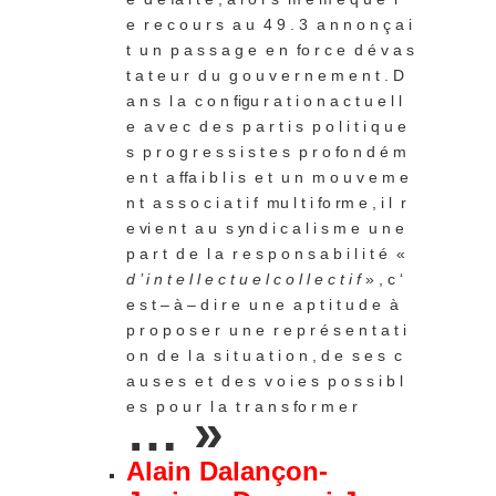
e r e c o u r s a u 4 9 . 3 a n n o n ç a i
t u n p a s s a g e e n fo r c e d é v a s
t a t e u r d u g o u v e r n e m e n t . D
a n s l a c o n figu r a t i o n a c t u e l l
e a v e c d e s p a r t i s p o l i t i q u e
s p r o g r e s s i s t e s p r o fo n d é m
e n t a ffa i b l i s e t u n m o u v e m e
n t a s s o c i a t i f mu l t i fo rm e , i l r
e vi e n t a u s yn d i c a l i s m e u n e
p a r t d e l a r e s p o n s a b i l i t é «
d ’ i n t e l l e c t u e l c o l l e c t i f
» , c ‘
e s t – à – d i r e u n e a p t i t u d e à
p r o p o s e r u n e r e p r é s e n t a t i
o n d e l a s i t u a t i o n , d e s e s c
a u s e s e t d e s v o i e s p o s s i b l
e s p o u r l a t r a n s fo r m e r
… »
Alain Dalançon-