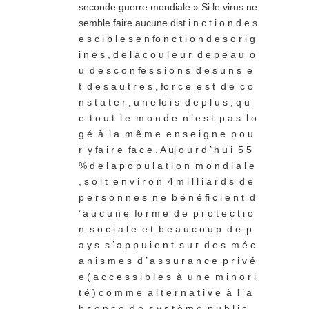
seconde guerre mondiale » Si le virus ne
semble faire aucune dist i n c t i o n d e s
e s c i b l e s e n fo n c t i o n d e s o r i g
i n e s , d e l a c o u l e u r d e p e a u o
u d e s c o n fe s s i o n s d e s u n s e
t d e s a u t r e s , fo r c e e s t d e c o
n s t a t e r , u n e fo i s d e p l u s , q u
e t o u t l e m o n d e n ’ e s t p a s l o
g é à l a m ê m e e n s e i g n e p o u
r y fa i r e fa c e . A uj o u r d ’ h u i 5 5
% d e l a p o p u l a t i o n m o n d i a l e
, s o i t e n v i r o n 4 m i l l i a r d s d e
p e r s o n n e s n e b é n é fi c i e n t d
’ a u c u n e fo r m e d e p r o t e c t i o
n s o c i a l e e t b e a u c o u p d e p
a y s s ’ a p p u i e n t s u r d e s m é c
a n i s m e s d ’ a s s u r a n c e p r i v é
e ( a c c e s s i b l e s à u n e m i n o r i
t é ) c o m m e a l t e r n a t i v e à l ’ a
b s e n c e d e s y s t è m e p u b l i c .