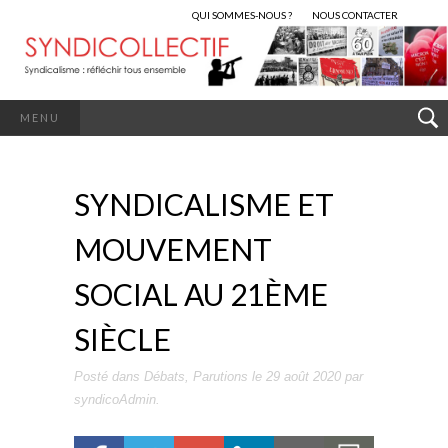
QUI SOMMES-NOUS ?
NOUS CONTACTER
MENU
SYNDICALISME ET
MOUVEMENT
SOCIAL AU 21ÈME
SIÈCLE
Posté dans
Débats
,
Parutions
le
29 août 2020
par
syndicoAdmin
.