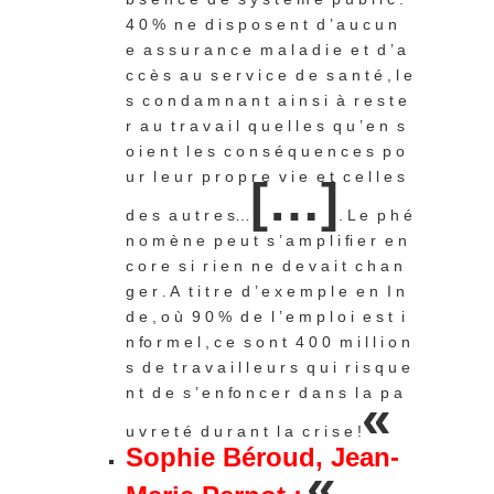
4 0 % n e d i s p o s e n t d ’ a u c u n
e a s s u r a n c e m a l a d i e e t d ’ a
c c è s a u s e r v i c e d e s a n t é , l e
s c o n d a m n a n t a i n s i à r e s t e
r a u t r a v a i l q u e l l e s q u ’ e n s
o i e n t l e s c o n s é q u e n c e s p o
u r l e u r p r o p r e v i e e t c e l l e s
[…]
d e s a u t r e s…
. L e p h é
n o m è n e p e u t s ’ a m p l i fi e r e n
c o r e s i r i e n n e d e v a i t c h a n
g e r . A t i t r e d ’ e x e m p l e e n I n
d e , o ù 9 0 % d e l ’ e m p l o i e s t i
n fo r m e l , c e s o n t 4 0 0 m i l l i o n
s d e t r a v a i l l e u r s q u i r i s q u e
n t d e s ’ e n fo n c e r d a n s l a p a
«
u v r e t é d u r a n t l a c r i s e !
Sophie Béroud, Jean-
« …