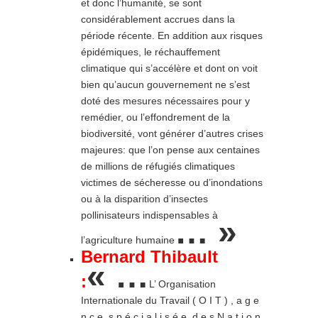
et donc l’humanité, se sont
considérablement accrues dans la
période récente. En addition aux risques
épidémiques, le réchauffement
climatique qui s’accélère et dont on voit
bien qu’aucun gouvernement ne s’est
doté des mesures nécessaires pour y
remédier, ou l’effondrement de la
biodiversité, vont générer d’autres crises
majeures: que l’on pense aux centaines
de millions de réfugiés climatiques
victimes de sécheresse ou d’inondations
ou à la disparition d’insectes
pollinisateurs indispensables à
… »
l’agriculture humaine
Bernard Thibault
« …
:
L’ Organisation
Internationale du Travail ( O I T ) , a g e
n c e s p é c i a l i s é e d e s N a t i o n