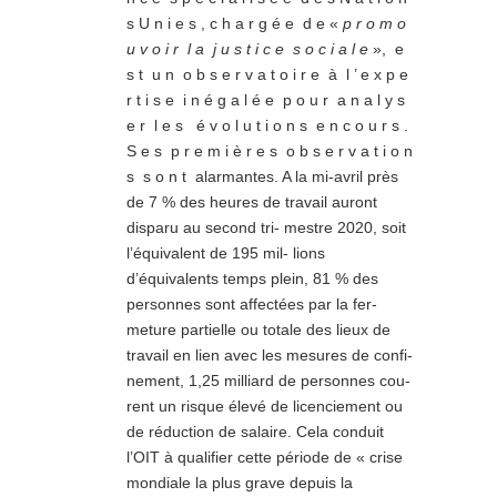
s U n i e s , c h a r g é e d e «
p r o m o
u v o i r l a j u s t i c e s o c i a l e
», e
s t u n o b s e r v a t o i r e à l ’ e x p e
r t i s e i n é g a l é e p o u r a n a l y s
e r l e s é v o l u t i o n s e n c o u r s .
S e s p r e m i è r e s o b s e r v a t i o n
s s o n t alarmantes. A la mi-avril près
de 7 % des heures de travail auront
disparu au second tri- mestre 2020, soit
l’équivalent de 195 mil- lions
d’équivalents temps plein, 81 % des
personnes sont affectées par la fer-
meture partielle ou totale des lieux de
travail en lien avec les mesures de confi-
nement, 1,25 milliard de personnes cou-
rent un risque élevé de licenciement ou
de réduction de salaire. Cela conduit
l’OIT à qualifier cette période de « crise
mondiale la plus grave depuis la