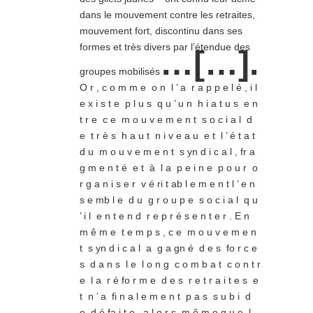
dans le mouvement contre les retraites,
mouvement fort, discontinu dans ses
formes et très divers par l’étendue des
…[…].
groupes mobilisés
O r , c o m m e o n l ’ a r a p p e l é , i l
e x i s t e p l u s q u ’ u n h i a t u s e n
t r e c e m o u v e m e n t s o c i a l d
e t r è s h a u t n i v e a u e t l ’ é t a t
d u m o u v e m e n t s yn d i c a l , fr a
g m e n t é e t à l a p e i n e p o u r o
r g a n i s e r v é ri t ab l e m e n t l ’ e n
s e mb l e d u g r o u p e s o c i a l q u
’ i l e n t e n d r e p r é s e n t e r . E n
m ê m e t e m p s , c e m o u v e m e n
t s yn d i c a l a g a gn é d e s fo r c e
s d a n s l e l o n g c o m b a t c o n t r
e l a r é fo r m e d e s r e t r a i t e s e
t n ’ a fi n a l e m e n t p a s s u b i d
e d é fa i t e , a l o r s m ê m e q u e l