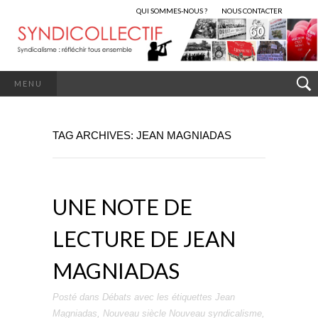
QUI SOMMES-NOUS ?
NOUS CONTACTER
MENU
TAG ARCHIVES: JEAN MAGNIADAS
UNE NOTE DE
LECTURE DE JEAN
MAGNIADAS
Posté dans
Débats
avec les étiquettes
Jean
Magniadas
,
Nouveau siècle Nouveau syndicalisme
,