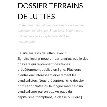
DOSSIER TERRAINS
DE LUTTES
Posté dans
International
,
Vie syndicale
avec les
étiquettes
conférence
,
États-Unis
,
Labor notes
,
militantisme
le
19 septembre 2014
par
mezzimamet
.
Le site Terrains de luttes, avec qui
Syndicollectif a noué un partenariat, publie des
dossiers qui reprennent des textes
précédemment publiés en ligne. Plusieurs
d’entre eux intéressent directement les
syndicalistes. Nous présentons ici le dossier
n°7: Labor Notes ou la longue marche d’un
syndicalisme par en bas Au pays du
capitalisme triomphant, la classe ouvrière […]