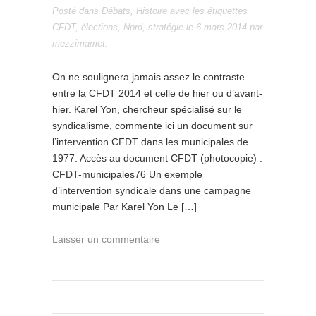
Posté dans
Débats
,
Histoire
avec les étiquettes
CFDT
,
élections
,
Nord
,
stratégie
le
6 mars 2014
par
mezzimamet
.
On ne soulignera jamais assez le contraste
entre la CFDT 2014 et celle de hier ou d’avant-
hier. Karel Yon, chercheur spécialisé sur le
syndicalisme, commente ici un document sur
l’intervention CFDT dans les municipales de
1977. Accès au document CFDT (photocopie) :
CFDT-municipales76 Un exemple
d’intervention syndicale dans une campagne
municipale Par Karel Yon Le […]
Laisser un commentaire