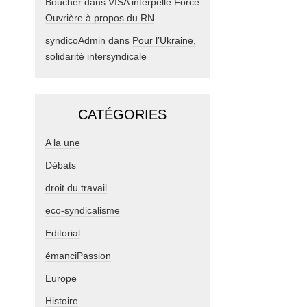
Boucher
dans
VISA interpelle Force
Ouvrière à propos du RN
syndicoAdmin
dans
Pour l’Ukraine,
solidarité intersyndicale
CATÉGORIES
A la une
Débats
droit du travail
eco-syndicalisme
Editorial
émanciPassion
Europe
Histoire