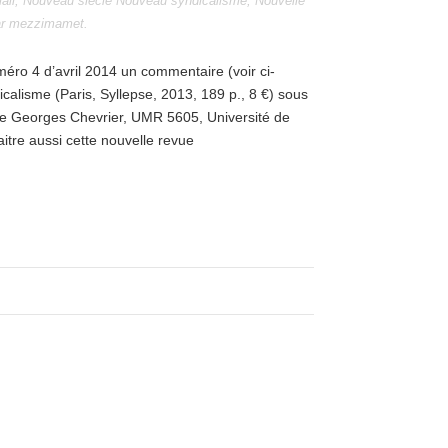
ali
,
Nouveau siècle Nouveau syndicalisme
,
Nouvelle
ar
mezzimamet
.
méro 4 d’avril 2014 un commentaire (voir ci-
calisme (Paris, Syllepse, 2013, 189 p., 8 €) sous
re Georges Chevrier, UMR 5605, Université de
itre aussi cette nouvelle revue