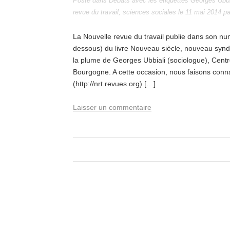
Posté dans
Débats
avec les étiquettes
Georges Ubbi
revue du travail
,
sciences sociales
le
11 mai 2014
p
La Nouvelle revue du travail publie dans son nu
dessous) du livre Nouveau siècle, nouveau syndi
la plume de Georges Ubbiali (sociologue), Cent
Bourgogne. A cette occasion, nous faisons conna
(http://nrt.revues.org) […]
Laisser un commentaire