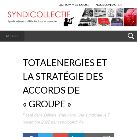
QUI SOMMES-NOUS ?
NOUS CONTACTER
MENU
TOTALENERGIES ET
LA STRATÉGIE DES
ACCORDS DE
« GROUPE »
Posté dans
Débats
,
Parutions
,
Vie syndicale
le
7
novembre 2022
par
syndicoAdmin
.