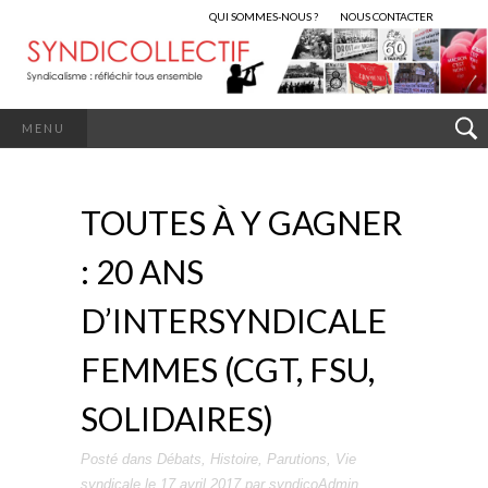
QUI SOMMES-NOUS ?
NOUS CONTACTER
MENU
TOUTES À Y GAGNER
: 20 ANS
D’INTERSYNDICALE
FEMMES (CGT, FSU,
SOLIDAIRES)
Posté dans
Débats
,
Histoire
,
Parutions
,
Vie
syndicale
le
17 avril 2017
par
syndicoAdmin
.