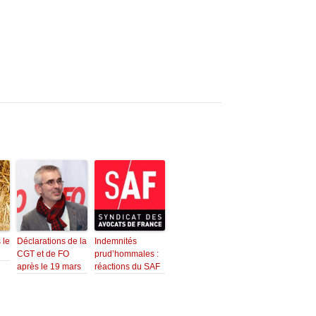
 le
Déclarations de la
Indemnités
CGT et de FO
prud’hommales :
après le 19 mars
réactions du SAF