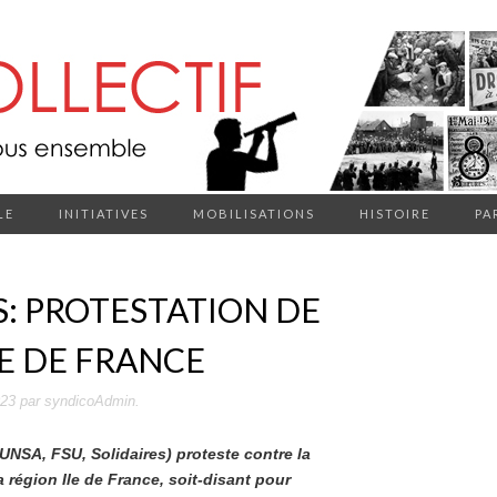
LE
INITIATIVES
MOBILISATIONS
HISTOIRE
PA
: PROTESTATION DE
LE DE FRANCE
023
par
syndicoAdmin
.
 UNSA, FSU, Solidaires) proteste contre la
 région Ile de France, soit-disant pour