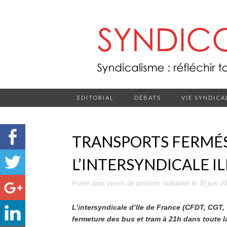
EDITORIAL
DÉBATS
VIE SYNDICA
TRANSPORTS FERMÉS
L’INTERSYNDICALE I
Posté dans
prises de position
,
solidarité
le
30 juin 2
L’intersyndicale d’Ile de France (CFDT, CGT,
fermeture des bus et tram à 21h dans toute la