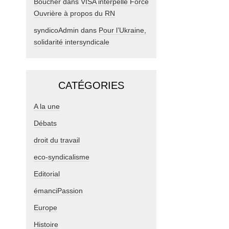
Boucher
dans
VISA interpelle Force
Ouvrière à propos du RN
syndicoAdmin
dans
Pour l’Ukraine,
solidarité intersyndicale
CATÉGORIES
A la une
Débats
droit du travail
eco-syndicalisme
Editorial
émanciPassion
Europe
Histoire