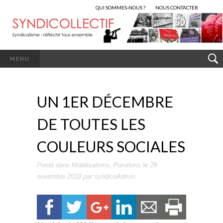
QUI SOMMES-NOUS ?
NOUS CONTACTER
MENU
UN 1ER DÉCEMBRE
DE TOUTES LES
COULEURS SOCIALES
Posté dans
Mobilisations
,
Parutions
le
29
novembre 2018
par
syndicoAdmin
.