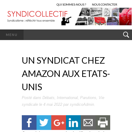
QUI SOMMES-NOUS ?
NOUS CONTACTER
MENU
UN SYNDICAT CHEZ
AMAZON AUX ETATS-
UNIS
Posté dans
Débats
,
International
,
Parutions
,
Vie
syndicale
le
4 mai 2022
par
syndicoAdmin
.