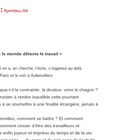
:
flyerbleu-A4
 le monde déteste le travail »
 en a, en cherche, l’évite, s’organise au delà…
aris et le soir à Aubervilliers​
e-t-il la contrainte, la douleur, voire le chagrin ?
sister à rendre inaudible cette pourtant
s à se soumettre à une finalité étrangère, jamais à
t révoltes, comment se battre ? Et comment
omment cesser d’être des travailleurs et
e enfin joyeux et imprévu du temps et de la vie,