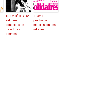
« Et Voilà » N° 64
11 avril :
est paru :
prochaine
:
conditions de
mobilisation des
travail des
retraités
femmes