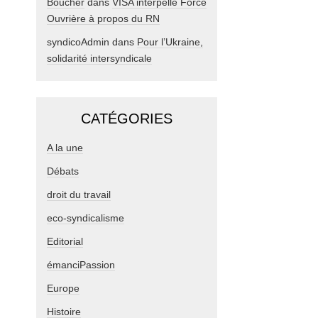
Boucher
dans
VISA interpelle Force
Ouvrière à propos du RN
syndicoAdmin
dans
Pour l’Ukraine,
solidarité intersyndicale
CATÉGORIES
A la une
Débats
droit du travail
eco-syndicalisme
Editorial
émanciPassion
Europe
Histoire