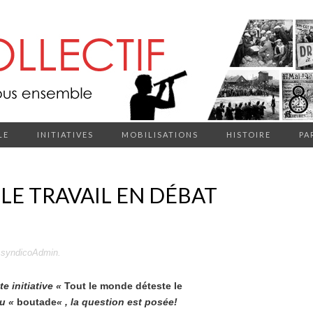
LE
INITIATIVES
MOBILISATIONS
HISTOIRE
PA
 LE TRAVAIL EN DÉBAT
r
syndicoAdmin
.
e initiative «
Tout le monde déteste le
u «
boutade
« , la question est posée!