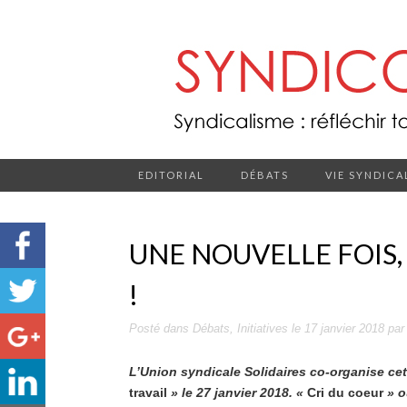
EDITORIAL
DÉBATS
VIE SYNDICA
UNE NOUVELLE FOIS,
!
Posté dans
Débats
,
Initiatives
le
17 janvier 2018
pa
L’Union syndicale Solidaires co-organise cett
travail
» le 27 janvier 2018. «
Cri du coeur
» o