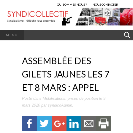
QUI SOMMES-NOUS ?
NOUS CONTACTER
MENU
ASSEMBLÉE DES
GILETS JAUNES LES 7
ET 8 MARS : APPEL
Posté dans
Mobilisations
,
prises de position
le
9
mars 2020
par
syndicoAdmin
.