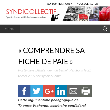
QUI SOMMES-NOUS ?
NOUS CONTACTER
MENU
« COMPRENDRE SA
FICHE DE PAIE »
Posté dans
Débats
,
droit du travail
,
Parutions
le
21
février 2025
par
syndicoAdmin
.
Cette argumentaire pédagogique de
Thomas Vacheron, secrétaire confédéral