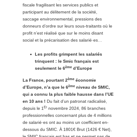
fiscale fragilisant les services publics et
participant au délitement de la société,
saccage environnemental, pressions des
donneurs d’ordre sur leurs sous-traitants où le
profit n’est réalisé que sur le moins disant
social et la précarisation des salarié·es…
Les profits grimpent les salariés
trinquent : le Smic français est
ème
seulement le 6
d’Europe
ème
La France, pourtant 2
économie
ème
d’Europe, n’a que le 6
niveau de SMIC,
qui a connu la plus faible hausse dans l’UE
en 10 ans !
Du fait d’un patronat radicalisé,
Er
depuis le 1
novembre 2024, 86 branches
professionnelles concernant plus de 4 millions
de salarié·es ont au moins un coefficient en-
dessous du SMIC. À 1801€ Brut (1426 € Net),
le SMIC français est bas et ne permet pas de