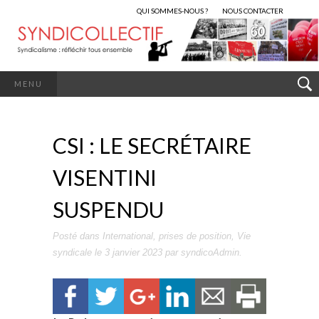
QUI SOMMES-NOUS ?
NOUS CONTACTER
MENU
CSI : LE SECRÉTAIRE
VISENTINI
SUSPENDU
Posté dans
International
,
prises de position
,
Vie
syndicale
le
3 janvier 2023
par
syndicoAdmin
.