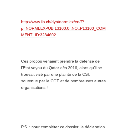
http://www.ilo.ch/dyn/normlex/en/f?
p=NORMLEXPUB:13100:0::NO::P13100_COM
MENT_ID:3284602
Ces propos venaient prendre la défense de
l’Etat voyou du Qatar dès 2016, alors qu’il se
trouvait visé par une plainte de la CSI,
soutenue par la CGT et de nombreuses autres
organisations !
P.S. : pour compléter ce dossier, la déclaration