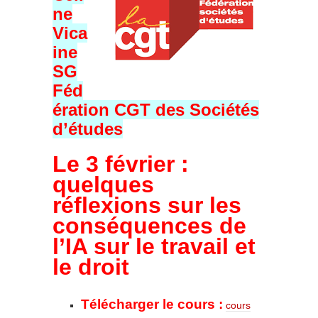
ne
Vica
ine
SG
Féd
ération CGT des Sociétés
d’études
Le 3 février :
quelques
réflexions sur les
conséquences de
l’IA sur le travail et
le droit
Télécharger le cours :
cours