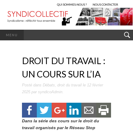
QUI SOMMES-NOUS ?
NOUS CONTACTER
MENU
DROIT DU TRAVAIL :
UN COURS SUR L’IA
Posté dans
Débats
,
droit du travail
le
12 février
2025
par
syndicoAdmin
.
Dans la série des cours sur le droit du
travail organisés par le Réseau Stop