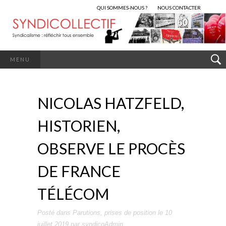
QUI SOMMES-NOUS ?
NOUS CONTACTER
MENU
NICOLAS HATZFELD,
HISTORIEN,
OBSERVE LE PROCÈS
DE FRANCE
TÉLÉCOM
Posté dans
Parutions
,
prises de position
le
10
juillet 2019
par
syndicoAdmin
.