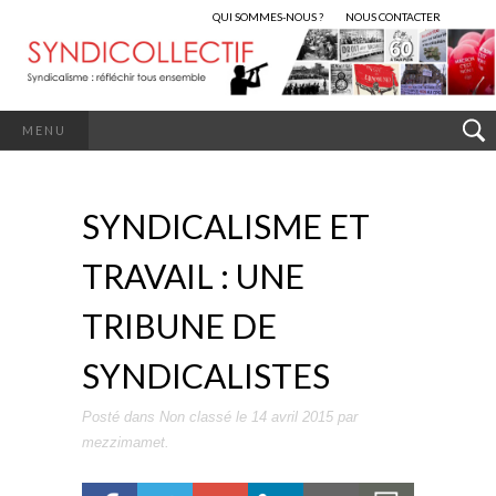
QUI SOMMES-NOUS ?
NOUS CONTACTER
MENU
SYNDICALISME ET
TRAVAIL : UNE
TRIBUNE DE
SYNDICALISTES
Posté dans
Non classé
le
14 avril 2015
par
mezzimamet
.