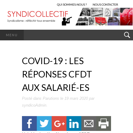
QUI SOMMES-NOUS ?
NOUS CONTACTER
MENU
COVID-19 : LES
RÉPONSES CFDT
AUX SALARIÉ-ES
Posté dans
Parutions
le
19 mars 2020
par
syndicoAdmin
.