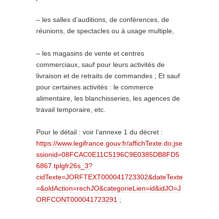
– les salles d’auditions, de conférences, de
réunions, de spectacles ou à usage multiple,
– les magasins de vente et centres
commerciaux, sauf pour leurs activités de
livraison et de retraits de commandes ; Et sauf
pour certaines activités : le commerce
alimentaire, les blanchisseries, les agences de
travail temporaire, etc.
Pour le détail : voir l’annexe 1 du décret :
https://www.legifrance.gouv.fr/affichTexte.do;jse
ssionid=08FCAC0E11C5196C9E0385DB8FD5
6867.tplgfr26s_3?
cidTexte=JORFTEXT000041723302&dateTexte
=&oldAction=rechJO&categorieLien=id&idJO=J
ORFCONT000041723291
;