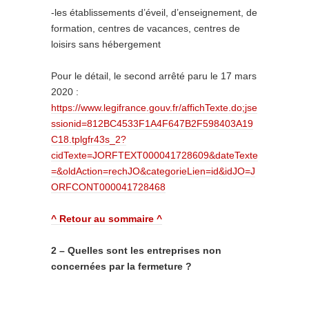
-les établissements d’éveil, d’enseignement, de
formation, centres de vacances, centres de
loisirs sans hébergement
Pour le détail, le second arrêté paru le 17 mars
2020 :
https://www.legifrance.gouv.fr/affichTexte.do;jse
ssionid=812BC4533F1A4F647B2F598403A19
C18.tplgfr43s_2?
cidTexte=JORFTEXT000041728609&dateTexte
=&oldAction=rechJO&categorieLien=id&idJO=J
ORFCONT000041728468
^ Retour au sommaire ^
2 – Quelles sont les entreprises non
concernées par la fermeture ?