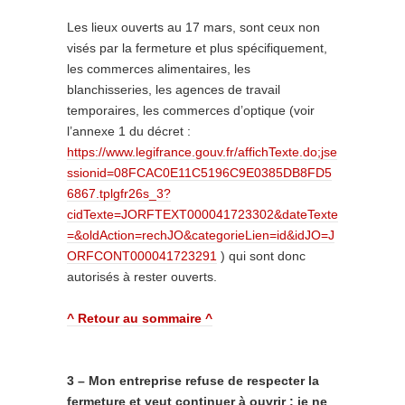
Les lieux ouverts au 17 mars, sont ceux non
visés par la fermeture et plus spécifiquement,
les commerces alimentaires, les
blanchisseries, les agences de travail
temporaires, les commerces d’optique (voir
l’annexe 1 du décret :
https://www.legifrance.gouv.fr/affichTexte.do;jse
ssionid=08FCAC0E11C5196C9E0385DB8FD5
6867.tplgfr26s_3?
cidTexte=JORFTEXT000041723302&dateTexte
=&oldAction=rechJO&categorieLien=id&idJO=J
ORFCONT000041723291
) qui sont donc
autorisés à rester ouverts.
^ Retour au sommaire ^
3 – Mon entreprise refuse de respecter la
fermeture et veut continuer à ouvrir ; je ne