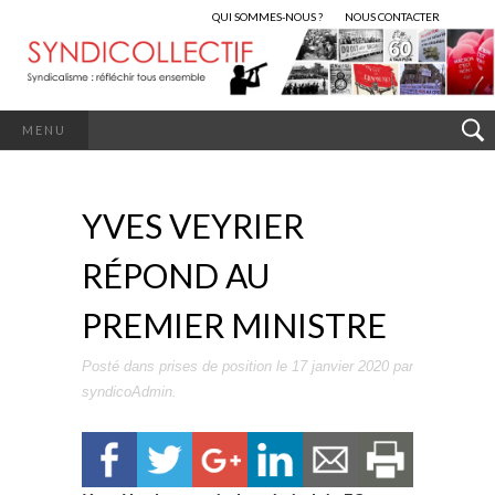
QUI SOMMES-NOUS ?
NOUS CONTACTER
MENU
YVES VEYRIER
RÉPOND AU
PREMIER MINISTRE
Posté dans
prises de position
le
17 janvier 2020
par
syndicoAdmin
.